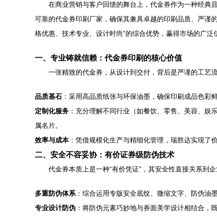
在商业营销与客户回馈的舞台上，代金券作为一种经典
可靠的代金券印刷厂家，确保其兼具卓越的印刷品质、严谨的
格优惠、技术专业、设计时尚”的综合优势，赢得市场的广泛
一、专业铸就信赖：代金券印刷的核心价值
一张精致的代金券，从设计到交付，背后是严谨的工艺
品质基石
：采用高品质纸张与环保油墨，确保印刷成品色彩
定制化服务
：充分理解不同行业（如餐饮、零售、美容、娱乐
属名片。
效率与成本
：凭借规模化生产与精细化管理，瑞胜达实现了
二、安全不容妥协：有价证券级防伪技术
代金券本质上是一种“有价凭证”，其安全性直接关系到
多重防伪体系
：综合运用专版安全底纹、微缩文字、防伪油
专业设计防伪
：将防伪元素巧妙地与券面美学设计相结合，