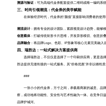
溯源与验证
：可为高端代金券配套提供二维码或唯一编码系
三、时尚引领潮流：代金券的美学赋能
在体验经济时代，代金券的“颜值”直接影响消费者的使用
潮流设计
：拥有专业的设计团队，紧跟视觉设计趋势，能够
创意载体
：打破传统矩形卡片思维，开发异形模切、创意折
品牌融合
：将品牌Logo、色彩、IP形象等核心元素完美
四、瑞胜达：一站式解决方案提供商
选择瑞胜达，不仅仅是选择了一个印刷供应商，更是选
胜达提供无缝衔接的一站式服务。其“价格优惠”并非以牺牲
###
一张小小的代金券，方寸之间，承载着商家的诚意、品
察，成功地将功能性、安全性与艺术性融为一体。在竞争日
品牌护城河。