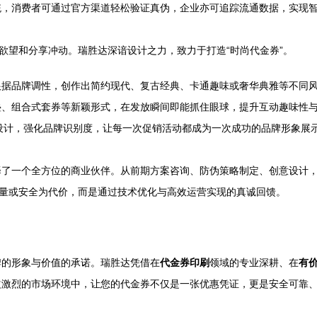
统，消费者可通过官方渠道轻松验证真伪，企业亦可追踪流通数据，实现
欲望和分享冲动。瑞胜达深谙设计之力，致力于打造“时尚代金券”。
根据品牌调性，创作出简约现代、复古经典、卡通趣味或奢华典雅等不同
叠、组合式套券等新颖形式，在发放瞬间即能抓住眼球，提升互动趣味性
融入设计，强化品牌识别度，让每一次促销活动都成为一次成功的品牌形象展
择了一个全方位的商业伙伴。从前期方案咨询、防伪策略制定、创意设计
质量或安全为代价，而是通过技术优化与高效运营实现的真诚回馈。
牌的形象与价值的承诺。瑞胜达凭借在
代金券印刷
领域的专业深耕、在
有
益激烈的市场环境中，让您的代金券不仅是一张优惠凭证，更是安全可靠