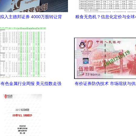
拟入主德邦证券 4000万股转让背
粮食无危机？信息化定价与全球
的战略棋局与证券防伪新思考
交织下的短期利率债结构性
有色金属行业周报 美元指数走强
有价证券防伪技术 市场现状与
本金属，关注结构性机会与防伪应
指南
用