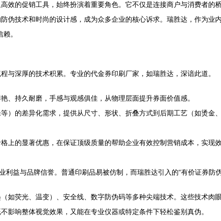
且高效的促销工具，始终扮演着重要角色。它不仅是连接商户与消费者的
防伪技术和时尚的设计感，成为众多企业的核心诉求。瑞胜达，作为业内
信赖。
流程与深厚的技术积累。专业的代金券印刷厂家，如瑞胜达，深谙此道。
鲜艳、持久耐磨，手感与观感俱佳，从物理层面提升券面价值感。
等）的差异化需求，提供从尺寸、形状、折叠方式到后期工艺（如烫金、
价格上的显著优惠，在保证顶级质量的帮助企业有效控制营销成本，实现
企业利益与品牌信誉。普通印刷品易被仿制，而瑞胜达引入的“有价证券防
墨（如荧光、温变）、安全线、数字防伪码等多种尖端技术。这些技术肉
既不影响整体视觉效果，又能在专业仪器或特定条件下轻松鉴别真伪。